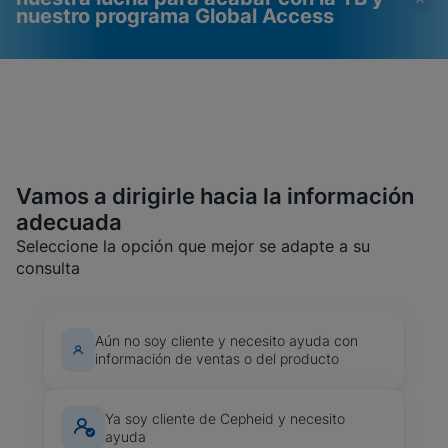
nuestro programa Global Access
Vamos a dirigirle hacia la información
adecuada
Los videos requieren que
Cookies funcionales
Seleccione la opción que mejor se adapte a su
las cookies funcionales
habilitadas
consulta
estén habilitadas
Ver y actualizar la configuración de cookies
Ver política de privacidad
Por favor, tenga en cuenta:
Habilitar
las cookies funcionales actualizará esta
configuración para todas las cookies
Hecho
Aún no soy cliente y necesito ayuda con
Ver y actualizar la configuración de cookies
información de ventas o del producto
Ver política de privacidad
Habilitar cookies funcionales
Ya soy cliente de Cepheid y necesito
ayuda