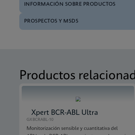
INFORMACIÓN SOBRE PRODUCTOS
PROSPECTOS Y MSDS
Menú de pruebas
Tests Menu CE-IVD (
FDSM/FDS
Xpert Bladder Cancer
Menú de pruebas
Tests Menu CE-IVD (E
FDSM/FDS
Xpert Bladder Cancer
Folleto
Xpert Bladder Cancer
Productos relaciona
FDSM/FDS
Xpert Bladder Cancer
Xpert BCR-ABL Ultra
GXBCRABL-10
Monitorización sensible y cuantitativa del