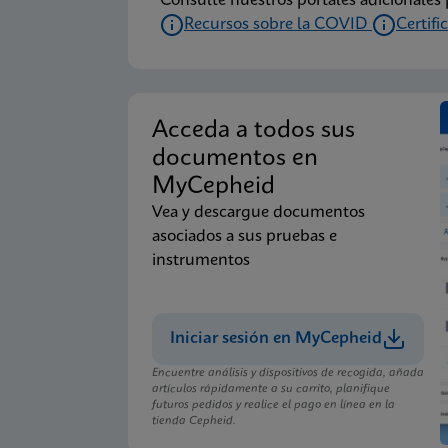
Consulte nuestros portales adicionale
Recursos sobre la COVID
Certifi
Acceda a todos sus
documentos en
MyCepheid
Vea y descargue documentos
asociados a sus pruebas e
instrumentos
Iniciar sesión en MyCepheid
Encuentre análisis y dispositivos de recogida, añada
artículos rápidamente a su carrito, planifique
futuros pedidos y realice el pago en línea en la
tienda Cepheid.