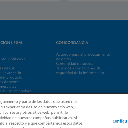
CIÓN LEGAL
CONCORDANCIA
Acuerdo para el procesamiento
to, políticas e
de datos
Comunidad de socios
es de uso
Términos y condiciones de
ico avanzado
seguridad de la información
 del producto
es de venta
merciales
e el uso de cookies
rant & Donation
eguimiento y parte de los datos que usted nos
ción de cookies
su experiencia de uso de nuestro sitio web,
n con este y otros sitios web, permitirle
ctividad de nuestras campañas publicitarias. Al
Configu
ento al respecto y a que compartamos estos datos