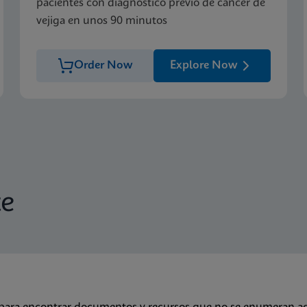
pacientes con diagnóstico previo de cáncer de
vejiga en unos 90 minutos
Order Now
Explore Now
te