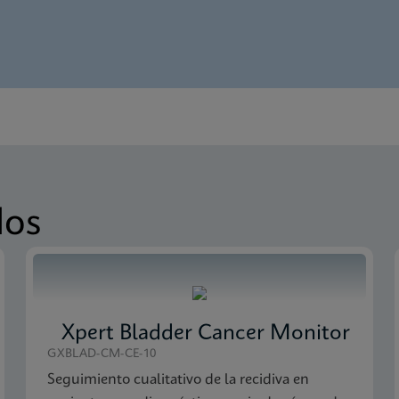
Spanish)
 Detection SDS Global (Multi)
nglish)
 Detection SDS CE-IVD (English)
 Detection Brochure CE-IVD (English)
dos
 Detection SDS CE-IVD (Spanish)
Xpert Bladder Cancer Monitor
GXBLAD-CM-CE-10
Seguimiento cualitativo de la recidiva en