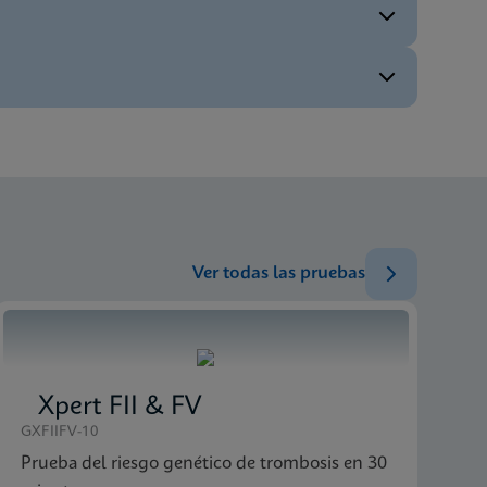
ES_ES
ENG
ENG
ENG
ENG
Ver todas las pruebas
ES_ES
Xpert FII & FV
GXFIIFV-10
Prueba del riesgo genético de trombosis en 30