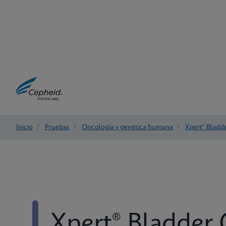
Inicio
/
Pruebas
/
Oncología y genética humana
/
Xpert® Bladd
Xpert® Bladder 