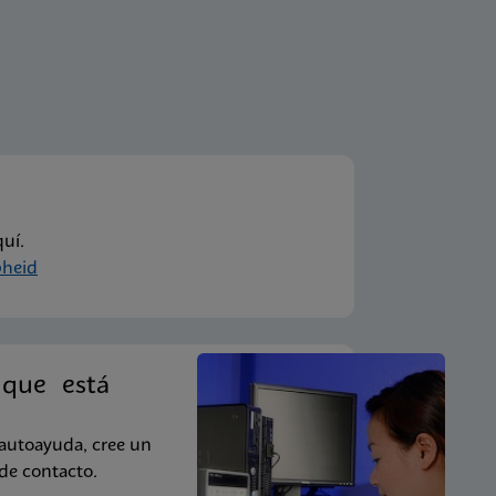
uí.
heid
 que está
 autoayuda, cree un
 de contacto.