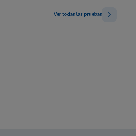
ENG
ENG
t)
Ver todas las pruebas
ES_ES
ENG