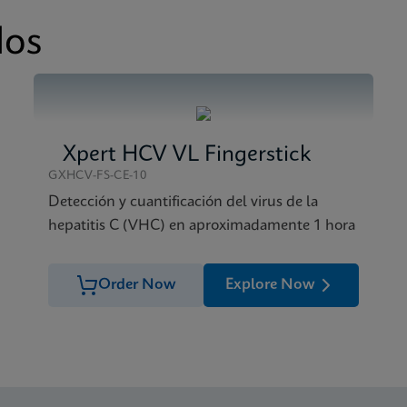
ad XC SDS Global (Multi)
ad XC Reference Sheet CE-IVD (English) (GPM Reference Shee
dos
ad XC SDS CE-IVD (Spanish)
ad XC SDS CE-IVD (English)
Xpert HCV VL Fingerstick
GXHCV-FS-CE-10
Detección y cuantificación del virus de la
hepatitis C (VHC) en aproximadamente 1 hora
Order Now
Explore Now