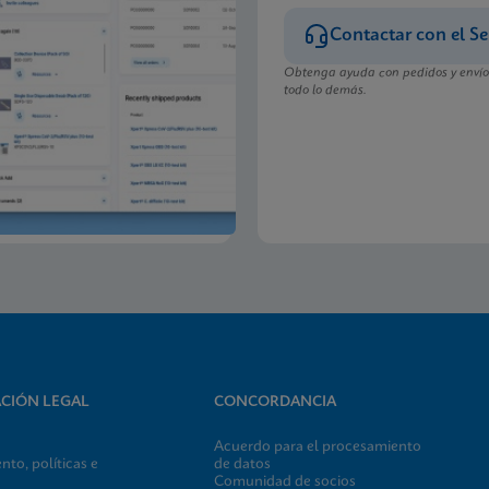
Contactar con el Se
Obtenga ayuda con pedidos y envíos
todo lo demás.
CIÓN LEGAL
CONCORDANCIA
Acuerdo para el procesamiento
to, políticas e
de datos
Comunidad de socios