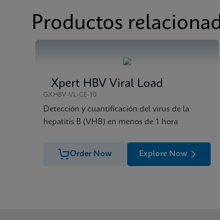
FDSM/FDS
Xpert HIV-1 Viral Lo
Ficha de datos
Xpert HIV-1 Viral Lo
Productos relaciona
FDSM/FDS
Xpert HIV-1 Viral Lo
FDSM/FDS
Xpert HIV-1 Viral Lo
Xpert HBV Viral Load
GXHBV-VL-CE-10
Detección y cuantificación del virus de la
hepatitis B (VHB) en menos de 1 hora
Order Now
Explore Now