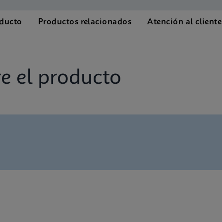
oducto
Productos relacionados
Atención al cliente
e el producto
panish) (GeneXpert System)
nglish) (GeneXpert System)