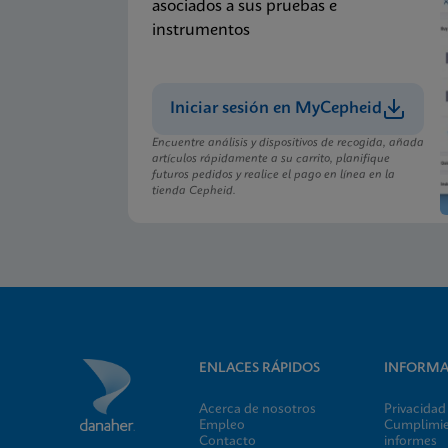
asociados a sus pruebas e
instrumentos
Iniciar sesión en MyCepheid
Encuentre análisis y dispositivos de recogida, añada
artículos rápidamente a su carrito, planifique
futuros pedidos y realice el pago en línea en la
tienda Cepheid.
ENLACES RÁPIDOS
INFORMA
Acerca de nosotros
Privacidad
Empleo
Cumplimien
Contacto
informes