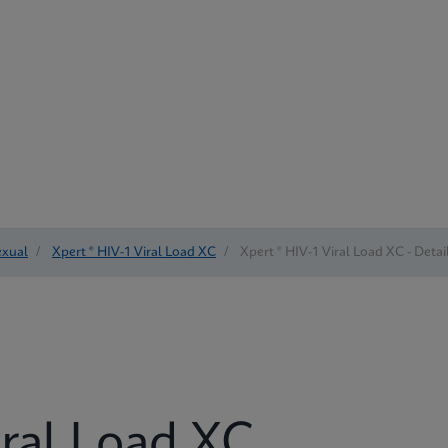
exual
/
Xpert ® HIV-1 Viral Load XC
/
Xpert ® HIV-1 Viral Load XC - Detai
iral Load XC