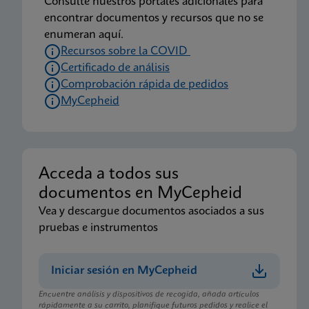
Consulte nuestros portales adicionales para
(Xpress System) (EUA)
encontrar documentos y recursos que no se
ENG
enumeran aquí.
Recursos sobre la COVID
Certificado de análisis
Prospecto
Comprobación rápida de pedidos
Xpert Xpress CoV-2/Flu/RSV plus CE-IVD (English-
MyCepheid
UK only) (GeneXpert System with Touchscreen)
(NPT)
ENG
Acceda a todos sus
Prospecto
documentos en MyCepheid
Xpert Xpress CoV-2/Flu/RSV plus IFU CE-IVD
Vea y descargue documentos asociados a sus
(Spanish) (GeneXpert System with Touchscreen)
pruebas e instrumentos
(NPT)
ES_ES
Iniciar sesión en MyCepheid
Encuentre análisis y dispositivos de recogida, añada artículos
rápidamente a su carrito, planifique futuros pedidos y realice el
Prospecto