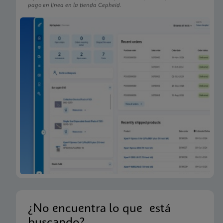
pago en línea en la tienda Cepheid.
Xpert Xpress CoV-2/Flu/RSV plus IFU CE-IVD
(English-Australia) (Xpress System)
ENG
Prospecto
Xpert Xpress CoV-2/Flu/RSV plus IFU (English)
(GeneXpert or Infinity System) (EUA)
ENG
Prospecto
Xpert Xpress CoV-2/Flu/RSV plus IFU CE-IVD
(English-Australia) (GeneXpert System)
ENG
¿No encuentra lo que está
Prospecto