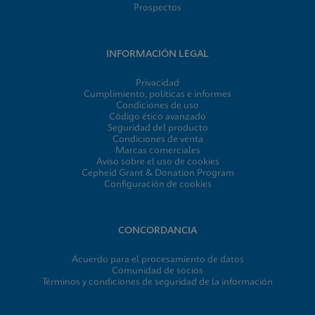
FDSM/FDS
Prospectos
Xpert Xpress CoV-2/Flu/RSV plus SDS CE-IVD
(English)
INFORMACIÓN LEGAL
ENG
Privacidad
Cumplimiento, políticas e informes
Condiciones de uso
FDSM/FDS
Código ético avanzado
Xpert Xpress CoV-2/Flu/RSV plus SDS CE-IVD
Seguridad del producto
Condiciones de venta
(Spanish)
Marcas comerciales
ES_ES
Aviso sobre el uso de cookies
Cepheid Grant & Donation Program
Configuración de cookies
CONCORDANCIA
Acuerdo para el procesamiento de datos
Comunidad de socios
Términos y condiciones de seguridad de la información