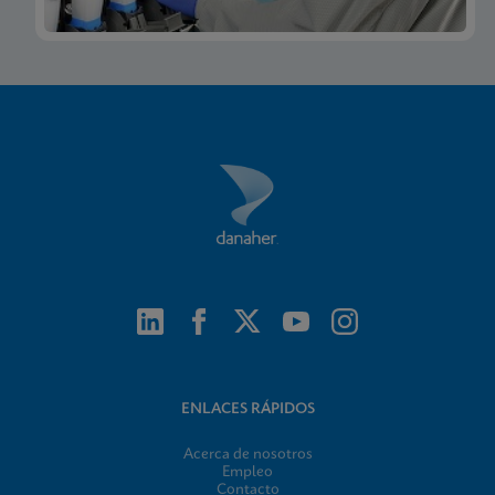
Xpert Xpress CoV-2/Flu/RSV plus IFU CE-IVD
(English) (GeneXpert System with Touchscreen)
ENG
Prospecto
Xpert Xpress CoV-2/Flu/RSV plus IFU CE-IVD
(Italian) (GeneXpert System with Touchscreen)
(NPT)
ENG
FDSM/FDS
Xpert Xpress CoV-2/Flu/RSV plus SDS Global
(Multi)
ENLACES RÁPIDOS
ENG
Acerca de nosotros
Empleo
Contacto