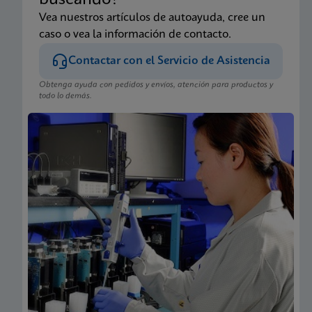
buscando?
Xpert Xpress CoV-2/Flu/RSV plus IFU CE-IVD
Vea nuestros artículos de autoayuda, cree un
(English-Canada) (GeneXpert Xpress System - Point
caso o vea la información de contacto.
of Care)
ENG
Contactar con el Servicio de Asistencia
Obtenga ayuda con pedidos y envíos, atención para productos y
todo lo demás.
Prospecto
Xpert Xpress CoV-2/Flu/RSV plus IFU HC (English-
Canada) (GeneXpert or Infinity System)
ENG
Prospecto
Xpert Xpress CoV-2/Flu/RSV plus IFU CE-IVD
(Spanish) (GeneXpert System with Touchscreen)
ES_ES
Prospecto