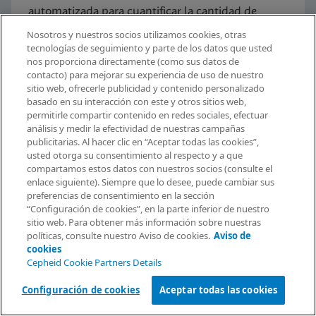
automatizada para cuantificar la cantidad de
transcritos mutantes de ARNm de NPM1 (tipos A,
Nosotros y nuestros socios utilizamos cookies, otras
tecnologías de seguimiento y parte de los datos que usted
B y D en el exón 12) como una proporción de
nos proporciona directamente (como sus datos de
mutación en NPM1/ABL1 con una alta
contacto) para mejorar su experiencia de uso de nuestro
sensibilidad.
sitio web, ofrecerle publicidad y contenido personalizado
basado en su interacción con este y otros sitios web,
permitirle compartir contenido en redes sociales, efectuar
análisis y medir la efectividad de nuestras campañas
Explorar ahora
publicitarias. Al hacer clic en “Aceptar todas las cookies”,
usted otorga su consentimiento al respecto y a que
Solicitar información
compartamos estos datos con nuestros socios (consulte el
enlace siguiente). Siempre que lo desee, puede cambiar sus
preferencias de consentimiento en la sección
“Configuración de cookies”, en la parte inferior de nuestro
sitio web. Para obtener más información sobre nuestras
políticas, consulte nuestro Aviso de cookies.
Aviso de
cookies
Cepheid Cookie Partners Details
Familia de sistemas
Configuración de cookies
Aceptar todas las cookies
GeneXpert®