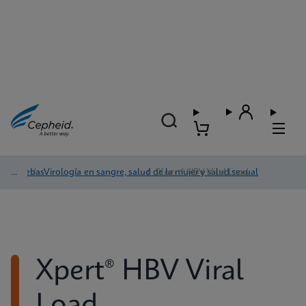
Pruebas
/
Virología en sangre, salud de la mujer y salud sexual
/
Xpert® HBV Viral Load
Xpert® HBV Viral