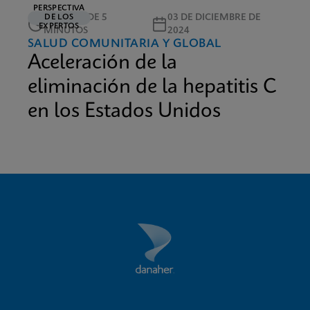
PERSPECTIVA
LECTURA DE 5
03 DE DICIEMBRE DE
DE LOS
EXPERTOS
MINUTOS
2024
SALUD COMUNITARIA Y GLOBAL
Aceleración de la
eliminación de la hepatitis C
en los Estados Unidos