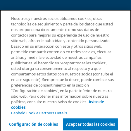
CONCORDANCIA
Nosotros y nuestros socios utilizamos cookies, otras
tecnologías de seguimiento y parte de los datos que usted
Acuerdo para el procesamiento de datos
nos proporciona directamente (como sus datos de
Comunidad de socios
contacto) para mejorar su experiencia de uso de nuestro
Términos y condiciones de seguridad de la información
sitio web, ofrecerle publicidad y contenido personalizado
basado en su interacción con este y otros sitios web,
permitirle compartir contenido en redes sociales, efectuar
© 2026 Cepheid. Cepheid®, el logotipo de Cepheid,
análisis y medir la efectividad de nuestras campañas
GeneXpert®, Xpert® e I-CORE® son marcas comerciales de
publicitarias. Al hacer clic en “Aceptar todas las cookies”,
Cepheid, registradas en los EE. UU. y otros países.
usted otorga su consentimiento al respecto y a que
Solicitar información
compartamos estos datos con nuestros socios (consulte el
enlace siguiente). Siempre que lo desee, puede cambiar sus
preferencias de consentimiento en la sección
“Configuración de cookies”, en la parte inferior de nuestro
sitio web. Para obtener más información sobre nuestras
políticas, consulte nuestro Aviso de cookies.
Aviso de
cookies
Cepheid Cookie Partners Details
Configuración de cookies
Aceptar todas las cookies