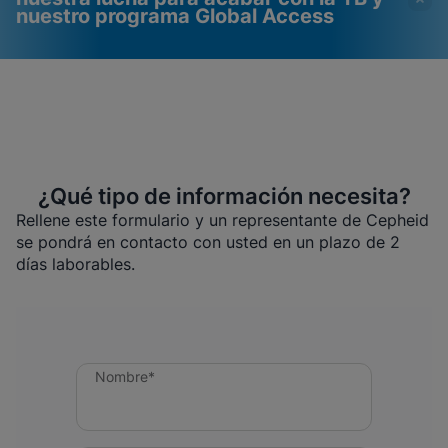
nuestro programa Global Access
¿Qué tipo de información necesita?
Rellene este formulario y un representante de Cepheid
Los videos requieren que
Cookies funcionales
se pondrá en contacto con usted en un plazo de 2
las cookies funcionales
habilitadas
días laborables.
estén habilitadas
Ver y actualizar la configuración de cookies
Ver política de privacidad
Por favor, tenga en cuenta:
Habilitar
las cookies funcionales actualizará esta
configuración para todas las cookies
Hecho
Ver y actualizar la configuración de cookies
Ver política de privacidad
Nombre*
Habilitar cookies funcionales