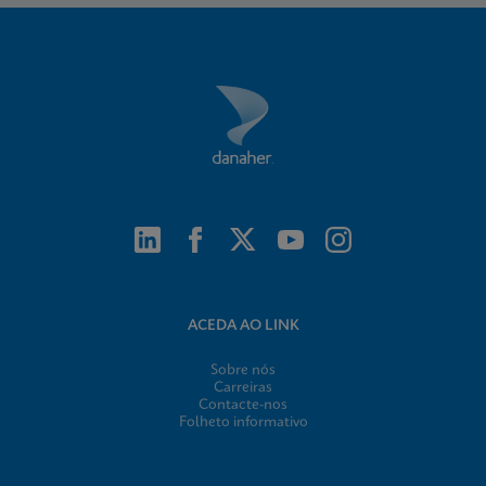
Folheto informativo
Xpert Xpress CoV-2/Flu/RSV plus IFU CE-IVD
(Italian) (GeneXpert System with Touchscreen)
(NPT)
ENG
MSDS/FDS
Xpert Xpress CoV-2/Flu/RSV plus SDS Global
(Multi)
ACEDA AO LINK
ENG
Sobre nós
Carreiras
Contacte-nos
MSDS/FDS
Folheto informativo
Xpert Xpress CoV-2/Flu/RSV plus SDS CE-IVD
(English)