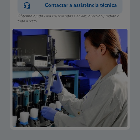
ENG
Contactar a assistência técnica
Obtenha ajuda com encomendas e envios, apoio ao produto e
tudo o resto.
Folheto informativo
Xpert Xpress CoV-2/Flu/RSV plus IFU HC (English-
Canada) (GeneXpert or Infinity System)
ENG
Folheto informativo
Xpert Xpress CoV-2/Flu/RSV plus IFU CE-IVD
(Portuguese) (GeneXpert System with Touchscreen)
PT_PT
Folheto informativo
Xpert Xpress CoV-2/Flu/RSV plus IFU CE-IVD
(English) (GeneXpert System with Touchscreen)
ENG