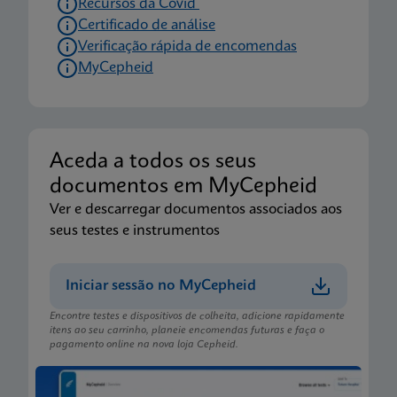
Recursos da Covid
Certificado de análise
Verificação rápida de encomendas
Folheto informativo
MyCepheid
Xpert Xpress CoV-2/Flu/RSV plus IFU CE-IVD
(Portuguese) (GeneXpert or Infinity System)
PT_PT
Aceda a todos os seus
Folheto informativo
documentos em MyCepheid
Xpert Xpress CoV-2/Flu/RSV plus CE-IVD (English-
Ver e descarregar documentos associados aos
UK only) (GeneXpert System with Touchscreen)
seus testes e instrumentos
(NPT)
ENG
Iniciar sessão no MyCepheid
Encontre testes e dispositivos de colheita, adicione rapidamente
itens ao seu carrinho, planeie encomendas futuras e faça o
Folheto informativo
pagamento online na nova loja Cepheid.
Xpert Xpress CoV-2/Flu/RSV plus IFU CE-IVD
(English-Australia) (Xpress System)
ENG