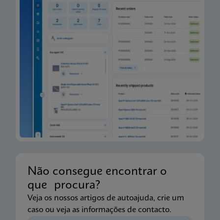
Folheto informativo
Xpert Xpress CoV-2/Flu/RSV plus IFU (English)
(GeneXpert or Infinity System) (EUA)
ENG
Folheto informativo
Xpert Xpress CoV-2/Flu/RSV plus IFU CE-IVD
(English-Australia) (GeneXpert System)
ENG
Não consegue encontrar o
Folheto informativo
que procura?
Xpert Xpress CoV-2/Flu/RSV plus IFU CE-IVD
Veja os nossos artigos de autoajuda, crie um
(English-Canada) (GeneXpert Xpress System - Point
caso ou veja as informações de contacto.
of Care)