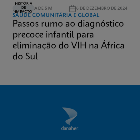
HISTÓRIA
DE
LEITURA DE 5 M
6 DE DEZEMBRO DE 2024
IMPACTO
SAÚDE COMUNITÁRIA E GLOBAL
Passos rumo ao diagnóstico
precoce infantil para
eliminação do VIH na África
do Sul