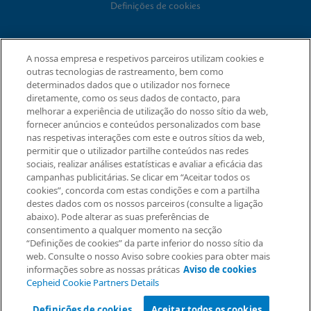
Definições de cookies
ACORDOS
A nossa empresa e respetivos parceiros utilizam cookies e
outras tecnologias de rastreamento, bem como
Acordo de tratamento de dados
determinados dados que o utilizador nos fornece
Comunidades de parcerias
diretamente, como os seus dados de contacto, para
Termos e Condições de Segurança da Informação
melhorar a experiência de utilização do nosso sítio da web,
fornecer anúncios e conteúdos personalizados com base
nas respetivas interações com este e outros sítios da web,
© 2026 Cepheid. Cepheid®, o logótipo Cepheid, GeneXpert®,
permitir que o utilizador partilhe conteúdos nas redes
Xpert®, e I-CORE® são marcas registadas da Cepheid,
sociais, realizar análises estatísticas e avaliar a eficácia das
registadas nos E.U.A. e outros países.
campanhas publicitárias. Se clicar em “Aceitar todos os
Solicitar informação
cookies”, concorda com estas condições e com a partilha
destes dados com os nossos parceiros (consulte a ligação
abaixo). Pode alterar as suas preferências de
consentimento a qualquer momento na secção
“Definições de cookies” da parte inferior do nosso sítio da
web. Consulte o nosso Aviso sobre cookies para obter mais
informações sobre as nossas práticas
Aviso de cookies
Cepheid Cookie Partners Details
Definições de cookies
Aceitar todos os cookies