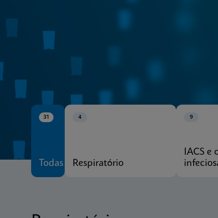
CE-IVD
Xpert® Menu
31
4
9
IACS e 
Todas
Respiratório
infecios