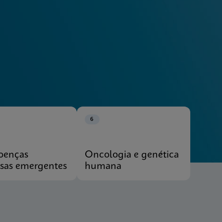
Explorar os nossos sistemas
6
oenças
Oncologia e genética
osas emergentes
humana