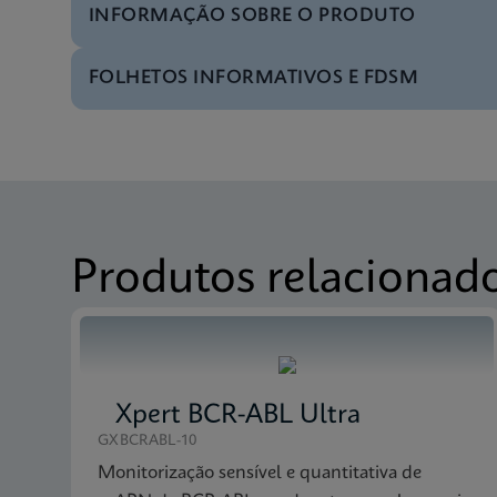
INFORMAÇÃO SOBRE O PRODUTO
FOLHETOS INFORMATIVOS E FDSM
Menu de teste
Tests Menu CE-IVD (
MSDS/FDS
Xpert Bladder Cancer
Menu de teste
Tests Menu CE-IVD (E
MSDS/FDS
Xpert Bladder Cancer
Produtos relacionad
Xpert BCR-ABL Ultra
GXBCRABL-10
Monitorização sensível e quantitativa de