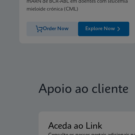
mARN de BCR-ABL em doentes com leucemia
mieloide crónica (CML)
Order Now
Explore Now
Apoio ao cliente
Aceda ao Link