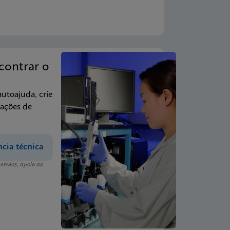
contrar o
autoajuda, crie
mações de
ncia técnica
nvios, apoio ao