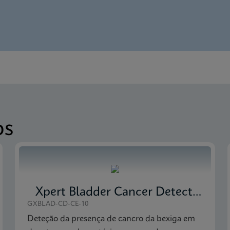
Portuguese)
 Monitor SDS CE-IVD (English)
nglish)
 Monitor SDS Global (Multi)
os
Xpert Bladder Cancer Detection
GXBLAD-CD-CE-10
Deteção da presença de cancro da bexiga em