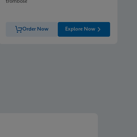
trombose
Order Now
Explore Now