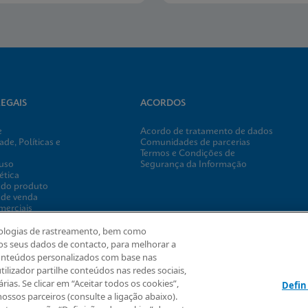
EGAIS
ACORDOS
e
Acordo de tratamento de dados
de, Políticas e
Comunidades de parcerias
Termos e Condições de
 uso
Segurança da Informação
ética
 do produto
 de venda
merciais
ookies
cnologias de rastreamento, bem como
rant & Donation
os seus dados de contacto, para melhorar a
 de cookies
 conteúdos personalizados com base nas
tilizador partilhe conteúdos nas redes sociais,
árias. Se clicar em “Aceitar todos os cookies”,
Defin
ssos parceiros (consulte a ligação abaixo).