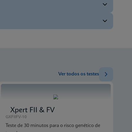
PT_PT
ENG
ENG
ENG
Ver todos os testes
Xpert FII & FV
GXFIIFV-10
Teste de 30 minutos para o risco genético de