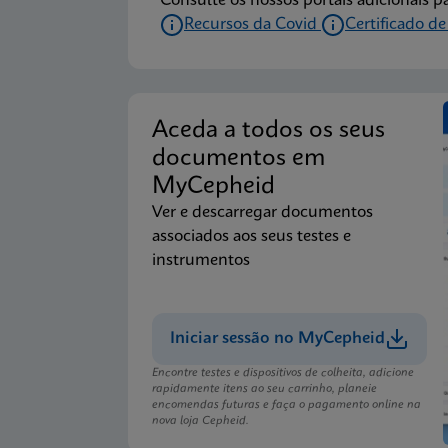
Consulte os nossos portais adicionais p
Recursos da Covid
Certificado de
Aceda a todos os seus
documentos em
MyCepheid
Ver e descarregar documentos
associados aos seus testes e
instrumentos
Iniciar sessão no MyCepheid
Encontre testes e dispositivos de colheita, adicione
rapidamente itens ao seu carrinho, planeie
encomendas futuras e faça o pagamento online na
nova loja Cepheid.