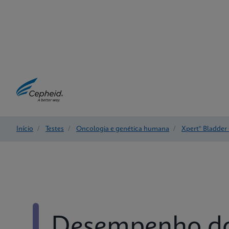
Início
/
Testes
/
Oncologia e genética humana
/
Xpert® Bladder
Desempenho do 