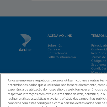
ACEDA AO LINK
TERMOS L
Sobre nós
Privacidad
Carreiras
Conformida
Contacte-nos
Relatórios
Folheto informativo
Termos de
Código de 
Segurança
Condições
Marcas co
Aviso de c
A nossa empresa e respetivos parceiros utilizam cookies e outras te
Cepheid G
Program
determinados dados que o utilizador nos fornece diretamente, como 
Definições
experiência de utilização do nosso sítio da web, fornecer anúncios e
respetivas interações com este e outros sítios da web, permitir que o u
realizar análises estatísticas e avaliar a eficácia das campanhas publicit
concorda com estas condições e com a partilha destes dados com os no