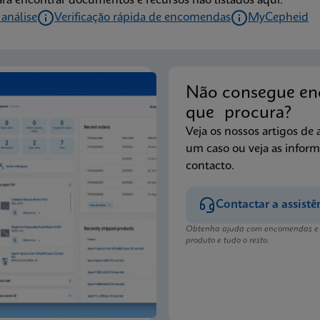
ara encontrar documentos e recursos não listados aqui.
 análise
Verificação rápida de encomendas
MyCepheid
Não consegue en
que procura?
Veja os nossos artigos de 
um caso ou veja as infor
contacto.
Contactar a assistê
Obtenha ajuda com encomendas e e
produto e tudo o resto.