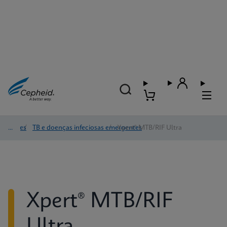
Testes
/
TB e doenças infeciosas emergentes
/
Xpert® MTB/RIF Ultra
Xpert® MTB/RIF