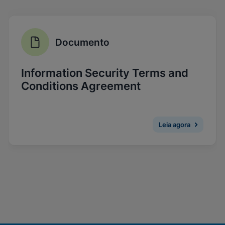
configurações para todos os cookies
Visualizar & atualizar suas configurações de
Concluído
cookies
Visualizar política de privacidade
Documento
Ativar cookies funcionais
Information Security Terms and
Conditions Agreement
Leia agora