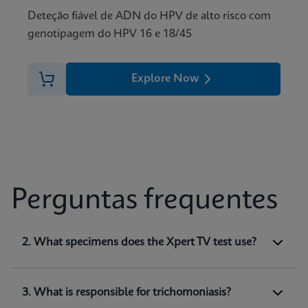
Deteção fiável de ADN do HPV de alto risco com
genotipagem do HPV 16 e 18/45
Explore Now
Perguntas frequentes
1. What does Xpert TV test for?
2. What specimens does the Xpert TV test use?
Xpert TV is a qualitative
in vitro
diagnostic test
for the detection of
Trichomonas vaginalis
genomic DNA. The test utilizes automated real-
3. What is responsible for trichomoniasis?