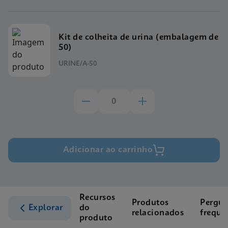
Kit de colheita de urina (embalagem de
50)
URINE/A-50
Adicionar ao carrinho
Recursos
Produtos
Pergun
Explorar
do
relacionados
freque
produto