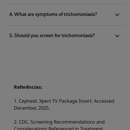
time PCR to amplify and detect
Trichomonas
(1)
vaginalis
genomic DNA.
4. What are symptoms of trichomoniasis?
5. Should you screen for trichomoniasis?
Referências:
1. Cepheid. Xpert TV Package Insert. Accessed
December, 2025.
2. CDC. Screening Recommendations and
Considerations Referenced in Treatment