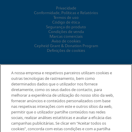
Privacidade
Conformidade, Políticas e Relatórios
Termos de uso
Código de ética
Segurança do produto
Condições de venda
Marcas comerciais
Aviso de cookies
Cepheid Grant & Donation Program
Definições de cookies
ACORDOS
A nossa empresa e respetivos parceiros utilizam cookies e
outras tecnologias de rastreamento, bem como
Acordo de tratamento de dados
determinados dados que o utilizador nos fornece
Comunidades de parcerias
diretamente, como os seus dados de contacto, para
Termos e Condições de Segurança da Informação
melhorar a experiência de utilização do nosso sítio da web,
fornecer anúncios e conteúdos personalizados com base
nas respetivas interações com este e outros sítios da web,
permitir que o utilizador partilhe conteúdos nas redes
© 2026 Cepheid. Cepheid®, o logótipo Cepheid, GeneXpert®,
sociais, realizar análises estatísticas e avaliar a eficácia das
Xpert®, e I-CORE® são marcas registadas da Cepheid,
campanhas publicitárias. Se clicar em “Aceitar todos os
registadas nos E.U.A. e outros países.
cookies”, concorda com estas condições e com a partilha