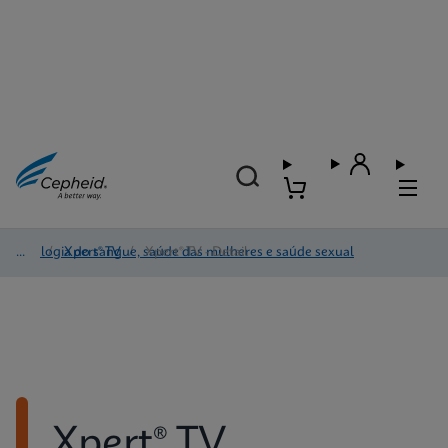
Virologia do sangue, saúde das mulheres e saúde sexual
/
Xpert® TV
/
Xpert® TV - Detail
Xpert® TV