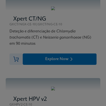
ENG
Xpert CT/NG
GXCT/NGX-CE-10|GXCT/NG-CE-10
Deteção e diferenciação de
Chlamydia
trachomatis
(CT) e
Neisseria gonorrhoeae
(NG)
em 90 minutos
Explore Now
Xpert HPV v2
GXHPV2-CE-10