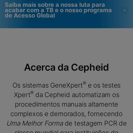
Saiba mais sobre a nossa luta para
acabar com a TB e o nosso programa
de Acesso Global
Os vídeos requerem que
Cookies funcionais
os cookies funcionais
ativados
estejam ativados
Visualizar & atualizar suas configurações de
cookies
Por favor, note:
Ativar cookies
Acerca da Cepheid
Visualizar política de privacidade
funcionais atualizará essas
configurações para todos os cookies
Visualizar & atualizar suas configurações de
Concluído
cookies
®
Os sistemas GeneXpert
e os testes
Visualizar política de privacidade
®
Xpert
da Cepheid automatizam os
Ativar cookies funcionais
procedimentos manuais altamente
complexos e demorados, fornecendo
Uma Melhor Forma
de testagem PCR de
classe mundial para instituições de