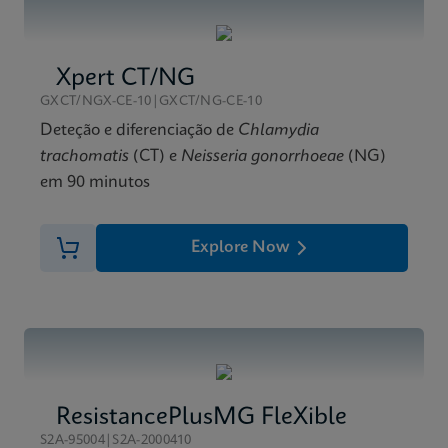
PT_PT
Menu de teste
Xpert Xpress GBS Test Menu CE-IVD (Portuguese)
Xpert CT/NG
MSDS/FDS
(GeneXpert System)
Xpert Xpress GBS SDS Global (Multi)
GXCT/NGX-CE-10|GXCT/NG-CE-10
PT_PT
ENG
Deteção e diferenciação de
Chlamydia
trachomatis
(CT) e
Neisseria gonorrhoeae
(NG)
em 90 minutos
Ficha técnica
Xpert Xpress GBS Reference Sheet CE-IVD (English)
(Reference Sheet)
Explore Now
ENG
ResistancePlusMG FleXible
S2A-95004|S2A-2000410