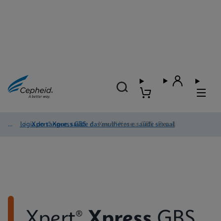
Virologia do sangue, saúde das mulheres e saúde sexual
/
Xpert® Xpress GBS
/
Xpert® Xpress GBS - Detail
Xpert®
Xpress
GBS