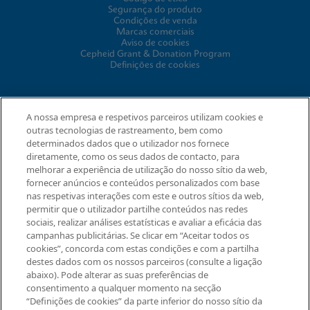
Segurança do produto
Condições de venda
Marcas comerciais
Aviso de cookies
Cepheid Grant & Donation Program
Definições de cookies
ACORDOS
A nossa empresa e respetivos parceiros utilizam cookies e
outras tecnologias de rastreamento, bem como
Acordo de tratamento de dados
determinados dados que o utilizador nos fornece
Comunidades de parcerias
diretamente, como os seus dados de contacto, para
Termos e Condições de Segurança da Informação
melhorar a experiência de utilização do nosso sítio da web,
fornecer anúncios e conteúdos personalizados com base
nas respetivas interações com este e outros sítios da web,
permitir que o utilizador partilhe conteúdos nas redes
© 2026 Cepheid. Cepheid®, o logótipo Cepheid, GeneXpert®,
sociais, realizar análises estatísticas e avaliar a eficácia das
Xpert®, e I-CORE® são marcas registadas da Cepheid,
campanhas publicitárias. Se clicar em “Aceitar todos os
registadas nos E.U.A. e outros países.
Solicitar informação
cookies”, concorda com estas condições e com a partilha
destes dados com os nossos parceiros (consulte a ligação
abaixo). Pode alterar as suas preferências de
consentimento a qualquer momento na secção
“Definições de cookies” da parte inferior do nosso sítio da