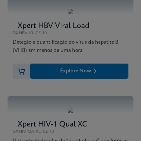
ENG
Ficha técnica
Xpert HCV VL Fingerstick Reference Sheet CE-IVD
Xpert HBV Viral Load
(English) (GPM Reference Sheet)
GXHBV-VL-CE-10
ENG
Deteção e quantificação do vírus da hepatite B
(VHB) em menos de uma hora
Explore Now
Xpert HIV-1 Qual XC
GXHIV-QA-XC-CE-10
Um teste molecular de “point of care” que fornece