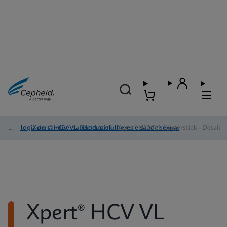
Virologia do sangue, saúde das mulheres e saúde sexual
/
Xpert® HCV VL Fingerstick
/
Xpert® HCV VL Fingerstick - Detail
Xpert® HCV VL