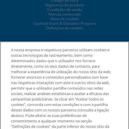
Código de ética
Segurança do produto
Condições de venda
Marcas comerciais
Aviso de cookies
Cepheid Grant & Donation Program
Definições de cookies
ACORDOS
A nossa empresa e respetivos parceiros utilizam cookies e
outras tecnologias de rastreamento, bem como
Acordo de tratamento de dados
determinados dados que o utilizador nos fornece
Comunidades de parcerias
diretamente, como os seus dados de contacto, para
Termos e Condições de Segurança da Informação
melhorar a experiência de utilização do nosso sítio da web,
fornecer anúncios e conteúdos personalizados com base
nas respetivas interações com este e outros sítios da web,
permitir que o utilizador partilhe conteúdos nas redes
© 2026 Cepheid. Cepheid®, o logótipo Cepheid, GeneXpert®,
sociais, realizar análises estatísticas e avaliar a eficácia das
Xpert®, e I-CORE® são marcas registadas da Cepheid,
campanhas publicitárias. Se clicar em “Aceitar todos os
registadas nos E.U.A. e outros países.
Solicitar informação
cookies”, concorda com estas condições e com a partilha
destes dados com os nossos parceiros (consulte a ligação
abaixo). Pode alterar as suas preferências de
consentimento a qualquer momento na secção
“Definições de cookies” da parte inferior do nosso sítio da