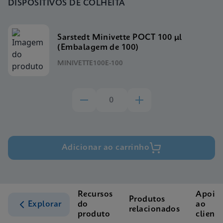
DISPOSITIVOS DE COLHEITA
Sarstedt Minivette POCT 100 μl
(Embalagem de 100)
MINIVETTE100E-100
Adicionar ao carrinho
Recursos
Apoio
Produtos
Explorar
do
ao
relacionados
produto
cliente