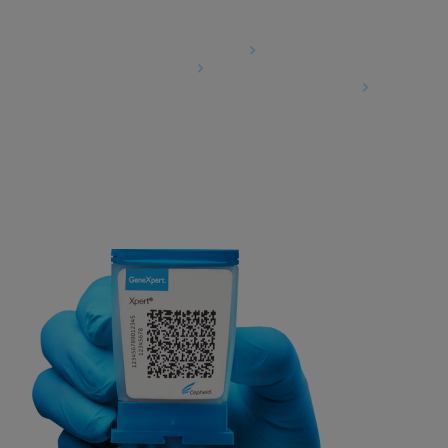
Agreements
Data Processing Agreement
Partner Communities
Information Security Terms and Conditions