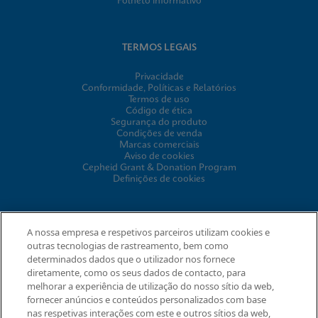
Folheto informativo
TERMOS LEGAIS
Privacidade
Conformidade, Políticas e Relatórios
Termos de uso
Código de ética
Segurança do produto
Condições de venda
Marcas comerciais
Aviso de cookies
Cepheid Grant & Donation Program
Definições de cookies
ACORDOS
A nossa empresa e respetivos parceiros utilizam cookies e
outras tecnologias de rastreamento, bem como
Acordo de tratamento de dados
determinados dados que o utilizador nos fornece
Comunidades de parcerias
diretamente, como os seus dados de contacto, para
Termos e Condições de Segurança da Informação
melhorar a experiência de utilização do nosso sítio da web,
fornecer anúncios e conteúdos personalizados com base
nas respetivas interações com este e outros sítios da web,