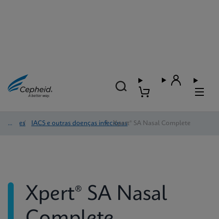
Testes
/
IACS e outras doenças infeciosas
/
Xpert® SA Nasal Complete
Xpert® SA Nasal