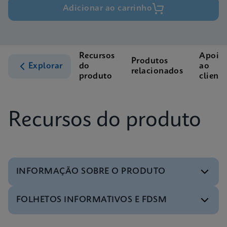
Adicionar ao carrinho
Recursos
Apoio
Produtos
Explorar
do
ao
relacionados
produto
cliente
Recursos do produto
INFORMAÇÃO SOBRE O PRODUTO
FOLHETOS INFORMATIVOS E FDSM
Menu de teste
Test Menu CE-IVD (Portuguese) (GeneXpert