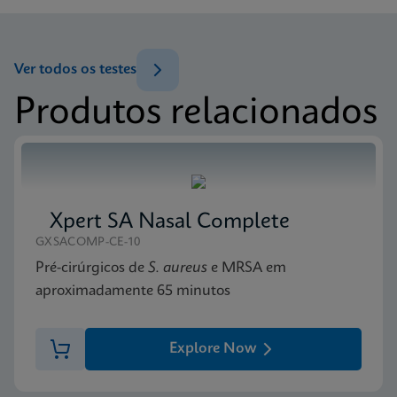
System)
MSDS/FDS
PT_PT
Xpert Norovirus SDS Global (Multi)
ENG
Ver todos os testes
Menu de teste
Produtos relacionados
Test Menu CE-IVD (English) (GeneXpert System)
MSDS/FDS
ENG
Xpert Norovirus SDS CE-IVD (English)
ENG
Ficha técnica
Xpert Norovirus Reference Sheet CE-IVD (English)
Xpert SA Nasal Complete
(GPM Reference Sheet)
GXSACOMP-CE-10
ENG
Pré-cirúrgicos de
S. aureus
e MRSA em
aproximadamente 65 minutos
Explore Now