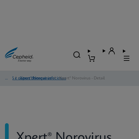
IACS e outras doenças infeciosas
/
Xpert® Norovirus
/
Xpert® Norovirus - Detail
Xpert® Norovirus