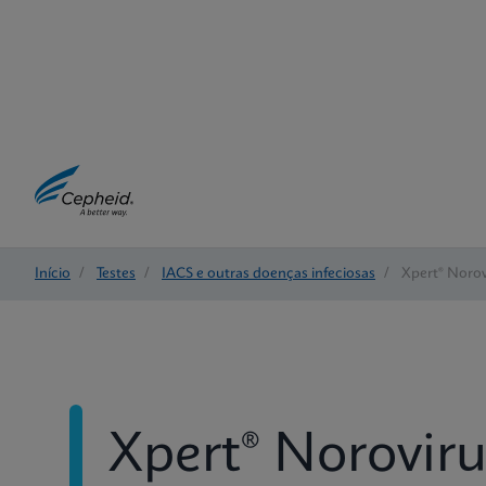
Início
/
Testes
/
IACS e outras doenças infeciosas
/
Xpert® Norov
Xpert® Noroviru