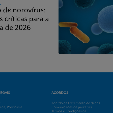
L
o de norovírus:
 críticas para a
a de 2026
EGAIS
ACORDOS
e
Acordo de tratamento de dados
de, Políticas e
Comunidades de parcerias
Termos e Condições de