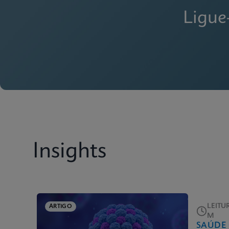
Ligue
Insights
LEITU
ARTIGO
M
SAÚDE