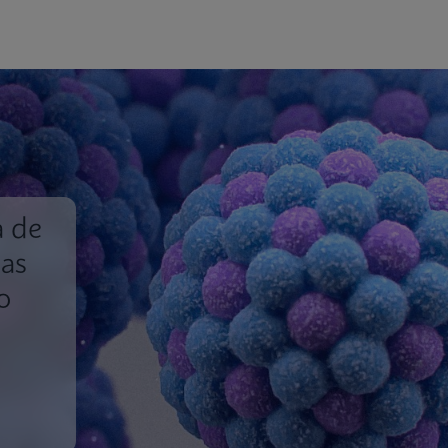
a de
nas
o