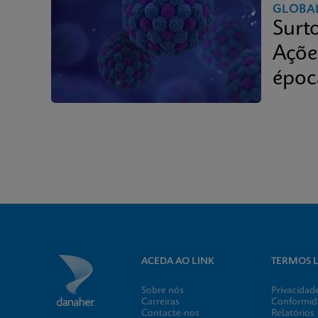
GLOBA
Surt
Ações
époc
ACEDA AO LINK
TERMOS L
Sobre nós
Privacidad
Carreiras
Conformida
Contacte-nos
Relatórios