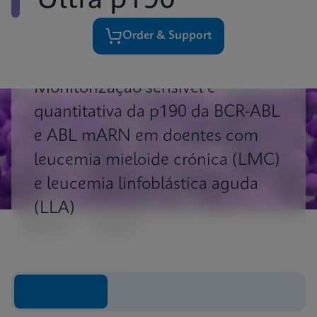
Ultra p190
Order & Support
Monitorização sensível e
quantitativa da p190 da BCR-ABL
e ABL mARN em doentes com
leucemia mieloide crónica (LMC)
e leucemia linfoblástica aguda
(LLA)
Impacto
Insights