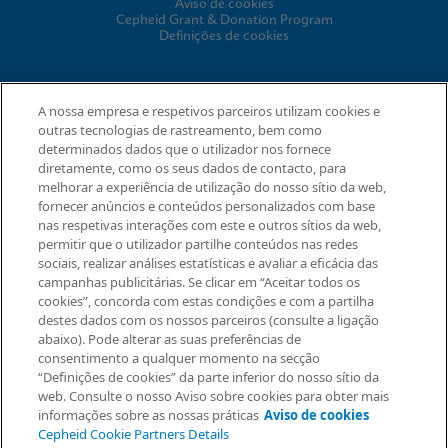
Aviso de cookies
Cepheid Grant & Donation Program
Definições de cookies
ACORDOS
A nossa empresa e respetivos parceiros utilizam cookies e
outras tecnologias de rastreamento, bem como
Acordo de tratamento de dados
determinados dados que o utilizador nos fornece
Comunidades de parcerias
diretamente, como os seus dados de contacto, para
Termos e Condições de Segurança da Informação
melhorar a experiência de utilização do nosso sítio da web,
fornecer anúncios e conteúdos personalizados com base
nas respetivas interações com este e outros sítios da web,
© 2026 Cepheid. Cepheid®, o logótipo Cepheid, GeneXpert®,
permitir que o utilizador partilhe conteúdos nas redes
Xpert®, e I-CORE® são marcas registadas da Cepheid,
sociais, realizar análises estatísticas e avaliar a eficácia das
registadas nos E.U.A. e outros países.
campanhas publicitárias. Se clicar em “Aceitar todos os
Solicitar informação
cookies”, concorda com estas condições e com a partilha
destes dados com os nossos parceiros (consulte a ligação
abaixo). Pode alterar as suas preferências de
consentimento a qualquer momento na secção
“Definições de cookies” da parte inferior do nosso sítio da
web. Consulte o nosso Aviso sobre cookies para obter mais
informações sobre as nossas práticas
Aviso de cookies
Cepheid Cookie Partners Details