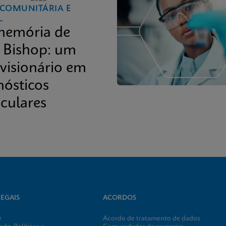
 COMUNITÁRIA E
L
emória de
 Bishop: um
 visionário em
nósticos
culares
EGAIS
ACORDOS
e
Acordo de tratamento de dados