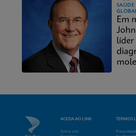
SAÚDE
GLOBA
Em m
John
líder
diag
mole
ACEDA AO LINK
TERMOS L
Sobre nós
Privacidad