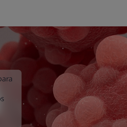
para
os