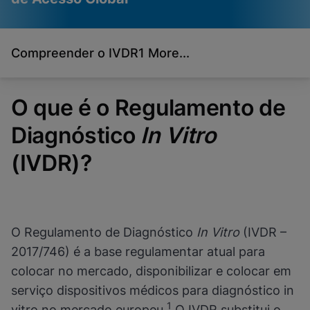
Compreender o IVDR
1 More...
Os vídeos requerem que
Cookies funcionais
os cookies funcionais
ativados
estejam ativados
Visualizar & atualizar suas configurações de
O que é o Regulamento de
cookies
Por favor, note:
Ativar cookies
Visualizar política de privacidade
funcionais atualizará essas
Diagnóstico
configurações para todos os cookies
In Vitro
Visualizar & atualizar suas configurações de
Concluído
cookies
(IVDR)?
Visualizar política de privacidade
Ativar cookies funcionais
O Regulamento de Diagnóstico
In Vitro
(IVDR –
2017/746) é a base regulamentar atual para
colocar no mercado, disponibilizar e colocar em
serviço dispositivos médicos para diagnóstico in
1
vitro no mercado europeu.
O IVDR substitui o