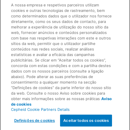
A nossa empresa e respetivos parceiros utilizam
cookies e outras tecnologias de rastreamento, bem
como determinados dados que o utilizador nos fornece
diretamente, como os seus dados de contacto, para
melhorar a experiência de utilização do nosso sítio da
web, fornecer anúncios e conteúdos personalizados
com base nas respetivas interações com este e outros
sítios da web, permitir que o utilizador partilhe
LIGAÇÕES RÁPIDAS
conteúdos nas redes sociais, realizar análises
estatísticas e avaliar a eficácia das campanhas
publicitárias. Se clicar em “Aceitar todos os cookies”,
concorda com estas condições e com a partilha destes
Solicitar informação
AVISOS LEGAIS
dados com os nossos parceiros (consulte a ligação
Sobre nós
abaixo). Pode alterar as suas preferências de
consentimento a qualquer momento na secção
“Definições de cookies” da parte inferior do nosso sítio
Carreiras
da web. Consulte o nosso Aviso sobre cookies para
ACORDOS
Privacidade
obter mais informações sobre as nossas práticas
Aviso
de cookies
Cepheid Cookie Partners Details
Contacte-nos
Conformidade, Políticas e Relatórios
© 2026 Cepheid. Cepheid®, o logótipo Cepheid, GeneXpert®, Xpert®, e I-CORE® são marcas
Definições de cookies
Aceitar todos os cookies
registadas da Cepheid, registadas nos E.U.A. e outros países.
Acordo de tratamento de dados