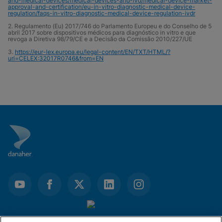
and-medical-devices/medical-devices-and-ivd/medical-device-market-
approval-and-certification/eu-in-vitro-diagnostic-medical-device-
regulation/faqs-in-vitro-diagnostic-medical-device-regulation-ivdr
2. Regulamento (Eu) 2017/746 do Parlamento Europeu e do Conselho de 5
abril 2017 sobre dispositivos médicos para diagnóstico in vitro e que
revoga a Diretiva 98/79/CE e a Decisão da Comissão 2010/227/UE
3.
https://eur-lex.europa.eu/legal-content/EN/TXT/HTML/?
uri=CELEX:32017R0746&from=EN