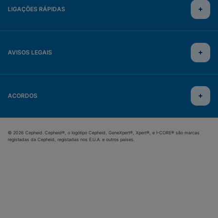
LIGAÇÕES RÁPIDAS
AVISOS LEGAIS
ACORDOS
© 2026 Cepheid. Cepheid®, o logótipo Cepheid, GeneXpert®, Xpert®, e I-CORE® são marcas
registadas da Cepheid, registadas nos E.U.A. e outros países.