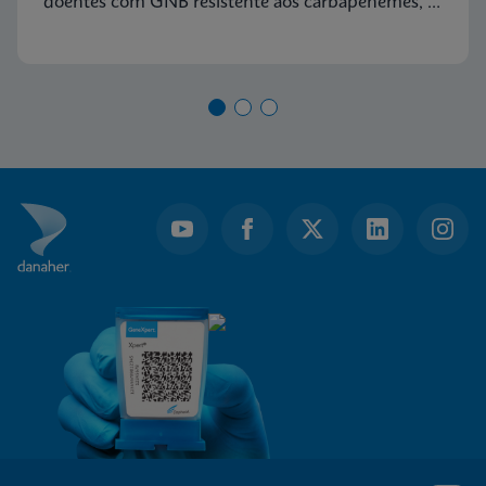
doentes com GNB resistente aos carbapenemes, e
quase 5 vezes mais elevado do que em doentes
com VRE. Descubra por que motivo estes dados se
tornarão cada vez mais relevantes para as
instituições de cuidados de saúde.