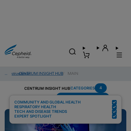
Spostrzeżenia
/
CENTRUM INSIGHT HUB
/
MAIN
4
CATEGORIES
CENTRUM INSIGHT HUB
Testing-Modality---PCR
Search Results for:
COMMUNITY AND GLOBAL HEALTH
RESPIRATORY HEALTH
TECH AND DISEASE TRENDS
EXPERT SPOTLIGHT