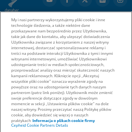
My i nasi partnerzy wykorzystujemy pliki cookie i inne
technologie śledzenia, a także niektóre dane
przekazywane nam bezpośrednio przez Użytkownika,
takie jak dane do kontaktu, aby ulepszyć doświadczenia
Użytkownika związane z korzystaniem z naszej witryny
internetowej, dostarczać spersonalizowane reklamy i
treści na podstawie interakcji Użytkownika z tymi i innymi
witrynami internetowymi, umożliwiać Użytkownikowi
udostępnianie treści w mediach społecznościowych,
przeprowadzać analizy oraz mierzyć skuteczność naszych
SZYBKIE ŁĄCZA
kampanii reklamowych. Kliknięcie opcji „Akceptuj
wszystkie pliki cookie” oznacza wyrażenie zgody na
powyższe oraz na udostępnianie tych danych naszym
partnerom (patrz link poniżej). Użytkownik może zmienić
swoje preferencje dotyczące zgody w dowolnym
Poproś o informacje
PRAWNE
momencie w sekcji „Ustawienia plików cookie” na dole
naszej witryny. Prosimy przeczytać naszą Politykę plików
cookie, aby dowiedzieć się więcej o naszych
praktykach
Informacja o plikach cookie firmy
Cepheid Cookie Partners Details
UMOWY