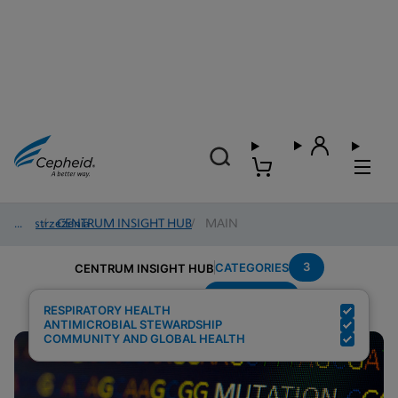
Spostrzeżenia
/
CENTRUM INSIGHT HUB
/
MAIN
3
CATEGORIES
CENTRUM INSIGHT HUB
Surveillance
Search Results for:
RESPIRATORY HEALTH
ANTIMICROBIAL STEWARDSHIP
COMMUNITY AND GLOBAL HEALTH