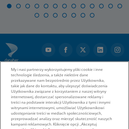
Item
1
of
20
My i nasi partnerzy wykorzystujemy pliki cookie i inne
technologie śledzenia, a także niektóre dane
przekazywane nam bezpośrednio przez Użytkownika,
takie jak dane do kontaktu, aby ulepszyć doświadczenia
Użytkownika związane z korzystaniem z naszej witryny
internetowej, dostarczać spersonalizowane reklamy i
treści na podstawie interakcji Użytkownika z tymi i innymi
witrynami internetowymi, umożliwiać Użytkownikowi
udostępnianie treści w mediach społecznościowych,
przeprowadzać analizy oraz mierzyć skuteczność naszych
SZYBKIE ŁĄCZA
kampanii reklamowych. Kliknięcie opcji „Akceptuj