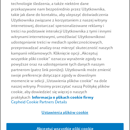
technologie śledzenia, a także niektóre dane
przekazywane nam bezpośrednio przez Użytkownika,
takie jak dane do kontaktu, aby ulepszyć doświadczenia
Użytkownika związane z korzystaniem z naszej witryny
internetowej, dostarczać spersonalizowane reklamy i
treści na podstawie interakcji Użytkownika z tymi i innymi
witrynami internetowymi, umożliwiać Użytkownikowi
udostępnianie treści w mediach społecznościowych,
przeprowadzać analizy oraz mierzyć skuteczność naszych
SZYBKIE ŁĄCZA
kampanii reklamowych. Kliknięcie opcji „Akceptuj
wszystkie pliki cookie” oznacza wyrażenie zgody na
powyższe oraz na udostępnianie tych danych naszym
partnerom (patrz link poniżej). Użytkownik może zmienić
swoje preferencje dotyczące zgody w dowolnym
Poproś o informacje
PRAWNE
momencie w sekcji „Ustawienia plików cookie” na dole
naszej witryny. Prosimy przeczytać naszą Politykę plików
cookie, aby dowiedzieć się więcej o naszych
praktykach
Informacja o plikach cookie firmy
Cepheid Cookie Partners Details
UMOWY
Ustawienia plików cookie
© 2026 Cepheid. Cepheid®, logo Cepheid, GeneXpert®, Xpert® i I-CORE® to znaki towarowe
Akceptuj wszystkie pliki cookie