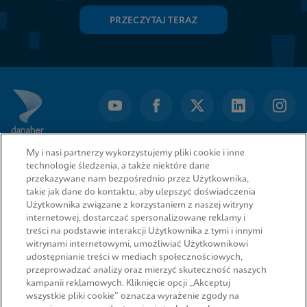
PRZECZYTAJ TERAZ
My i nasi partnerzy wykorzystujemy pliki cookie i inne
technologie śledzenia, a także niektóre dane
przekazywane nam bezpośrednio przez Użytkownika,
takie jak dane do kontaktu, aby ulepszyć doświadczenia
Użytkownika związane z korzystaniem z naszej witryny
internetowej, dostarczać spersonalizowane reklamy i
treści na podstawie interakcji Użytkownika z tymi i innymi
witrynami internetowymi, umożliwiać Użytkownikowi
udostępnianie treści w mediach społecznościowych,
przeprowadzać analizy oraz mierzyć skuteczność naszych
SZYBKIE ŁĄCZA
kampanii reklamowych. Kliknięcie opcji „Akceptuj
wszystkie pliki cookie” oznacza wyrażenie zgody na