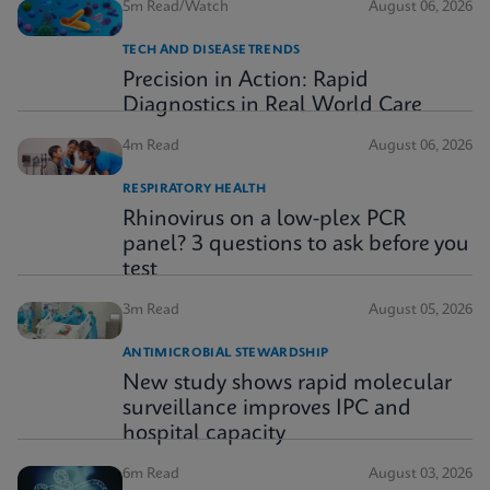
5m Read/Watch
August 06, 2026
TECH AND DISEASE TRENDS
Precision in Action: Rapid
Diagnostics in Real World Care
4m Read
August 06, 2026
RESPIRATORY HEALTH
Rhinovirus on a low-plex PCR
panel? 3 questions to ask before you
test
3m Read
August 05, 2026
ANTIMICROBIAL STEWARDSHIP
New study shows rapid molecular
surveillance improves IPC and
hospital capacity
6m Read
August 03, 2026