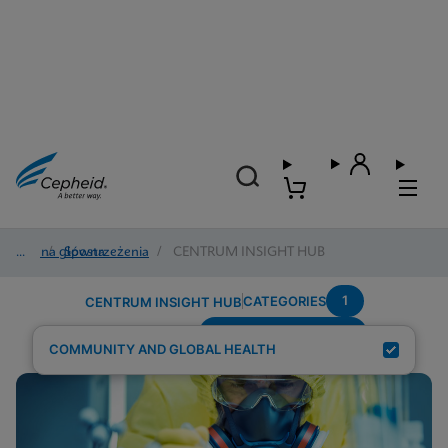
Strona główna
/
Spostrzeżenia
/
CENTRUM INSIGHT HUB
1
CATEGORIES
CENTRUM INSIGHT HUB
Region---Middle-East
Search Results for:
COMMUNITY AND GLOBAL HEALTH