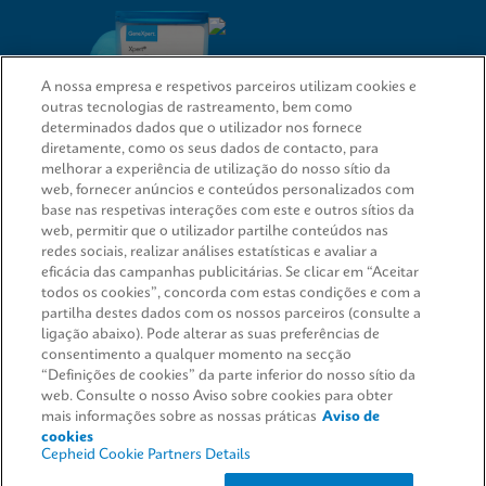
A nossa empresa e respetivos parceiros utilizam cookies e
outras tecnologias de rastreamento, bem como
determinados dados que o utilizador nos fornece
diretamente, como os seus dados de contacto, para
melhorar a experiência de utilização do nosso sítio da
web, fornecer anúncios e conteúdos personalizados com
LIGAÇÕES RÁPIDAS
base nas respetivas interações com este e outros sítios da
web, permitir que o utilizador partilhe conteúdos nas
redes sociais, realizar análises estatísticas e avaliar a
eficácia das campanhas publicitárias. Se clicar em “Aceitar
Solicitar informação
todos os cookies”, concorda com estas condições e com a
AVISOS LEGAIS
partilha destes dados com os nossos parceiros (consulte a
ligação abaixo). Pode alterar as suas preferências de
consentimento a qualquer momento na secção
“Definições de cookies” da parte inferior do nosso sítio da
web. Consulte o nosso Aviso sobre cookies para obter
ACORDOS
mais informações sobre as nossas práticas
Aviso de
cookies
Cepheid Cookie Partners Details
© 2026 Cepheid. Cepheid®, o logótipo Cepheid, GeneXpert®, Xpert®, e I-CORE® são marcas