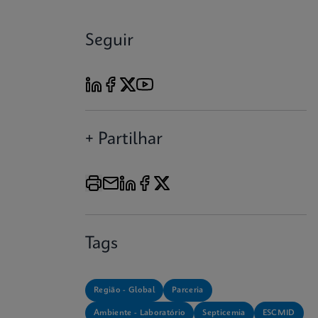
Seguir
+ Partilhar
Tags
Região - Global
Parceria
Ambiente - Laboratório
Septicemia
ESCMID