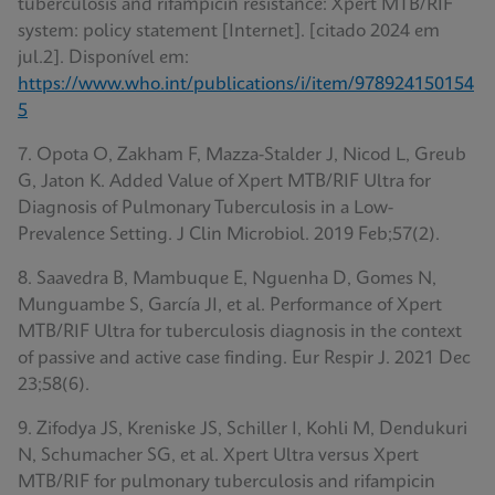
tuberculosis and rifampicin resistance: Xpert MTB/RIF
system: policy statement [Internet]. [citado 2024 em
jul.2]. Disponível em:
https://www.who.int/publications/i/item/978924150154
5
7. Opota O, Zakham F, Mazza-Stalder J, Nicod L, Greub
G, Jaton K. Added Value of Xpert MTB/RIF Ultra for
Diagnosis of Pulmonary Tuberculosis in a Low-
Prevalence Setting. J Clin Microbiol. 2019 Feb;57(2).
8. Saavedra B, Mambuque E, Nguenha D, Gomes N,
Munguambe S, García JI, et al. Performance of Xpert
MTB/RIF Ultra for tuberculosis diagnosis in the context
of passive and active case finding. Eur Respir J. 2021 Dec
23;58(6).
9. Zifodya JS, Kreniske JS, Schiller I, Kohli M, Dendukuri
N, Schumacher SG, et al. Xpert Ultra versus Xpert
MTB/RIF for pulmonary tuberculosis and rifampicin