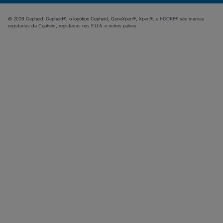
© 2026 Cepheid. Cepheid®, o logótipo Cepheid, GeneXpert®, Xpert®, e I-CORE® são marcas
registadas da Cepheid, registadas nos E.U.A. e outros países.