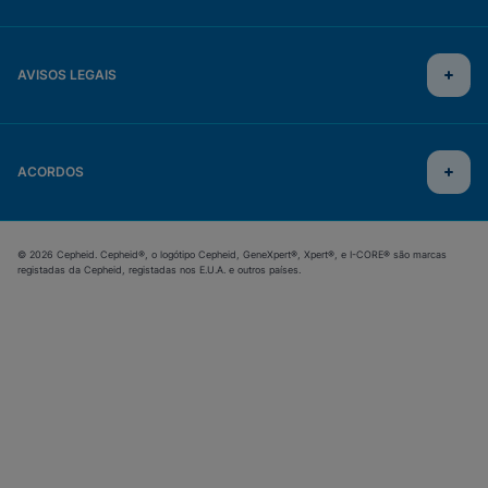
AVISOS LEGAIS
ACORDOS
© 2026 Cepheid. Cepheid®, o logótipo Cepheid, GeneXpert®, Xpert®, e I-CORE® são marcas
registadas da Cepheid, registadas nos E.U.A. e outros países.