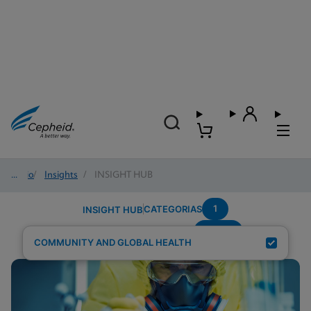
Início
/
Insights
/
INSIGHT HUB
1
CATEGORIAS
INSIGHT HUB
wome
Resultados de pesquisa para:
COMMUNITY AND GLOBAL HEALTH