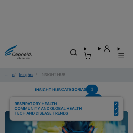
Início
/
Insights
/
INSIGHT HUB
3
CATEGORIAS
INSIGHT HUB
POC
Resultados de pesquisa para:
RESPIRATORY HEALTH
COMMUNITY AND GLOBAL HEALTH
TECH AND DISEASE TRENDS