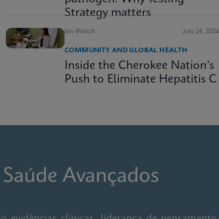
Strategy matters
6m Watch
July 24, 2026
COMMUNITY AND GLOBAL HEALTH
Inside the Cherokee Nation’s
Push to Eliminate Hepatitis C
e Saúde Avançados
 evidências clínicas, liderança de pensamento,