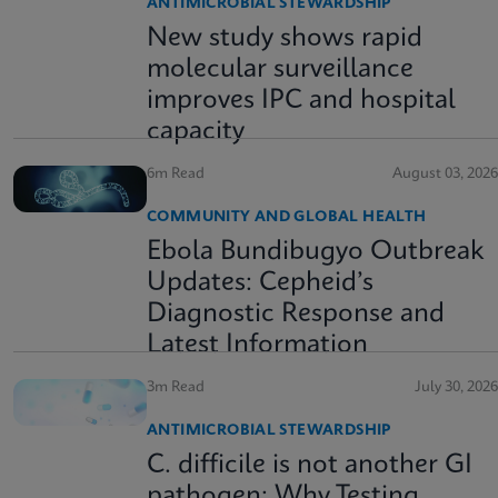
ANTIMICROBIAL STEWARDSHIP
New study shows rapid
molecular surveillance
improves IPC and hospital
capacity
6m Read
August 03, 2026
COMMUNITY AND GLOBAL HEALTH
Ebola Bundibugyo Outbreak
Updates: Cepheid’s
Diagnostic Response and
Latest Information
3m Read
July 30, 2026
ANTIMICROBIAL STEWARDSHIP
C. difficile is not another GI
pathogen: Why Testing