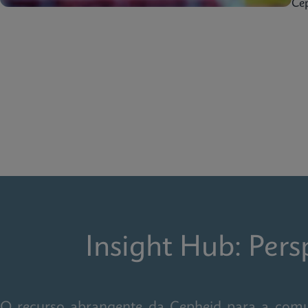
Cep
Insight Hub: Per
O recurso abrangente da Cepheid para a comunid