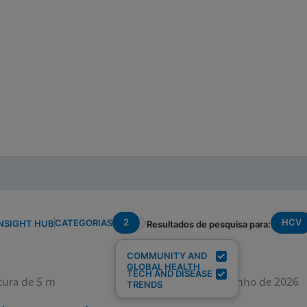
2
HCV
CATEGORIAS
NSIGHT HUB
Resultados de pesquisa para:
COMMUNITY AND
GLOBAL HEALTH
TECH AND DISEASE
tura de 5 m
12 de junho de 2026
TRENDS