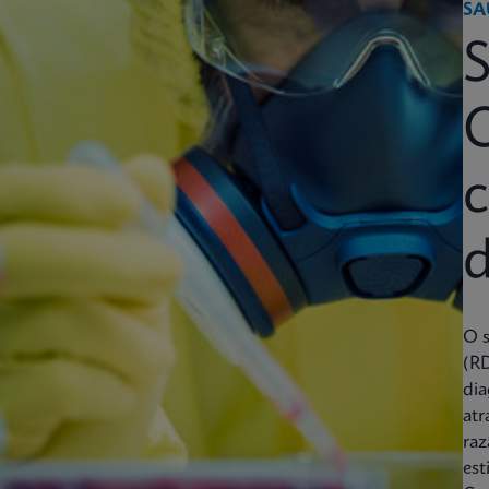
SA
S
c
d
O 
(RD
dia
atr
raz
est