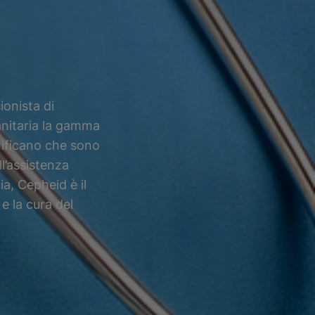
ionista di
sanitaria la gamma
gnificano che sono
ll’assistenza
ia, Cepheid è il
e la cura del