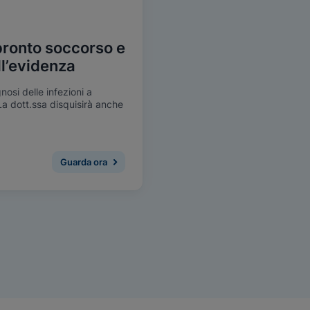
 pronto soccorso e
ll’evidenza
nosi delle infezioni a
La dott.ssa disquisirà anche
 il trattamento e la
ati con i test on-demand per
Guarda ora