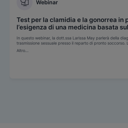
Webinar
Test per la clamidia e la gonorrea in
l’esigenza di una medicina basata su
In questo webinar, la dott.ssa Larissa May parlerà della diag
trasmissione sessuale presso il reparto di pronto soccorso. 
dell’esigenza di una medicina basata sull’evidenza e di come
Altro...
gestione nel corso della stessa visita possano essere facilit
CT/NG.