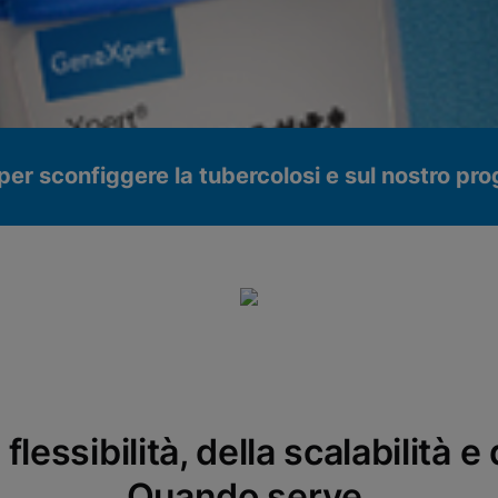
a per sconfiggere la tubercolosi e sul nostro 
flessibilità, della scalabilità 
ionali
Quando serve.