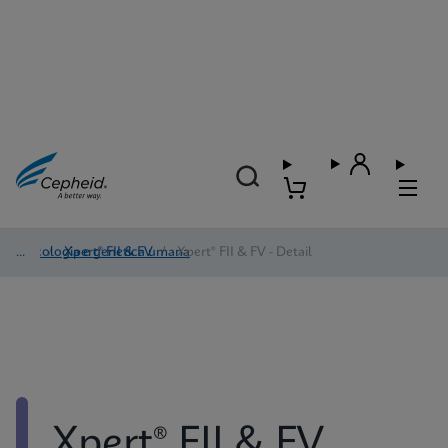
Oncologia e genetica umana
/
Xpert® FII & FV
/
Xpert® FII & FV - Detail
Xpert® FII & FV