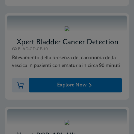
MSDS/SDS
Xpert FII FV SDS CE-IVD (English)
ENG
Xpert Bladder Cancer Detection
GXBLAD-CD-CE-10
MSDS/SDS
Rilevamento della presenza del carcinoma della
Xpert FII FV SDS CE-IVD (Italian)
vescica in pazienti con ematuria in circa 90 minuti
ITA
Explore Now