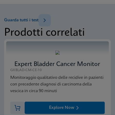
Foglietto illustrativo
Xpert FII FV IFU (English) (GeneXpert system)
ENG
Menu di prova
Guarda tutti i test
Test Menu CE-IVD (English) (GeneXpert System)
Prodotti correlati
ENG
Foglietto illustrativo
Xpert FII FV IFU (Italian) (GeneXpert system)
ITA
Menu di prova
Test Menu US-IVD (English)
ENG
Expert Bladder Cancer Monitor
Foglietto illustrativo
Xpert FII & FV IFU CE-IVD (English) (GeneXpert
GXBLAD-CM-CE-10
system with Touchscreen)
Monitoraggio qualitativo delle recidive in pazienti
ENG
con precedente diagnosi di carcinoma della
vescica in circa 90 minuti
MSDS/SDS
Xpert FII FV SDS Global (Multi)
Explore Now
ENG