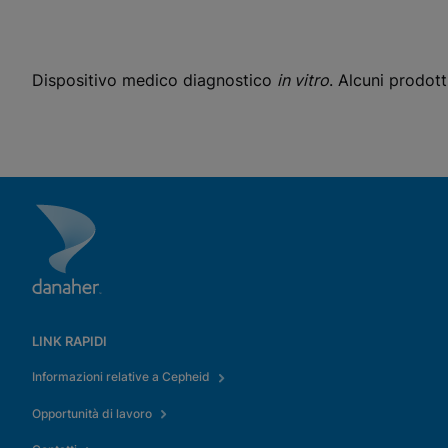
Visualizza l'informativa sulla privacy
Si prega di notare:
L'attivazione dei cookie funzionali
aggiornerà queste impostazioni per tutti i cookie
Fatto
Visualizza e aggiorna le tue impostazioni dei cookie
Visualizza l'informativa sulla privacy
Dispositivo medico diagnostico
in vitro
. Alcuni prodotti
Abilita i cookie funz
LINK RAPIDI
Informazioni relative a Cepheid
Opportunità di lavoro