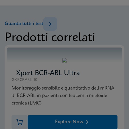
ENG
Foglietto illustrativo
Xpert NPM1 Mutation IFU CE-IVD (English)
(GeneXpert or Inifinity Sysytem)
Menu di prova
Guarda tutti i test
ENG
Test Menu CE-IVD (Italian) (GeneXpert System)
Prodotti correlati
ITA
MSDS/SDS
Xpert NPM1 Mutation SDS Global (Multi)
ENG
Xpert BCR-ABL Ultra
MSDS/SDS
GXBCRABL-10
Xpert NPM1 Mutation SDS CE-IVD (Italian)
Monitoraggio sensibile e quantitativo dell’mRNA
ITA
di BCR-ABL in pazienti con leucemia mieloide
cronica (LMC)
MSDS/SDS
Xpert NPM1 Mutation SDS CE-IVD (English)
Explore Now
ENG