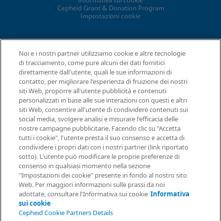
Informativa sui cookie
Cepheid Grant & Donation Program
Impostazioni cookie
ACCORDI
Noi e i nostri partner utilizziamo cookie e altre tecnologie
di tracciamento, come pure alcuni dei dati fornitici
Accordo sul trattamento dei dati
direttamente dall'utente, quali le sue informazioni di
Comunità partner
contatto, per migliorare l'esperienza di fruizione dei nostri
Termini e condizioni della sicurezza delle informazioni
siti Web, proporre all'utente pubblicità e contenuti
personalizzati in base alle sue interazioni con questi e altri
siti Web, consentire all'utente di condividere contenuti sui
© 2026 Cepheid. Cepheid®, il logo Cepheid, GeneXpert®, Xpert®
social media, svolgere analisi e misurare l'efficacia delle
e I-CORE® sono marchi di Cepheid, registrati negli USA e in altri
nostre campagne pubblicitarie. Facendo clic su "Accetta
Richiesta di informazioni
tutti i cookie", l'utente presta il suo consenso e accetta di
Paesi.
condividere i propri dati con i nostri partner (link riportato
sotto). L'utente può modificare le proprie preferenze di
consenso in qualsiasi momento nella sezione
"Impostazioni dei cookie" presente in fondo al nostro sito
Web. Per maggiori informazioni sulle prassi da noi
adottate, consultare l'Informativa sui cookie
Informativa
sui cookie
Cepheid Cookie Partners Details