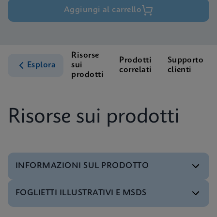
Aggiungi al carrello
Risorse
Prodotti
Supporto
Esplora
sui
correlati
clienti
prodotti
Risorse sui prodotti
INFORMAZIONI SUL PRODOTTO
FOGLIETTI ILLUSTRATIVI E MSDS
Menu di prova
Test Menu CE-IVD (English) (GeneXpert System)