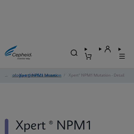
Oncologia e genetica umana
/
Xpert® NPM1 Mutation
/
Xpert® NPM1 Mutation - Detail
Xpert ® NPM1