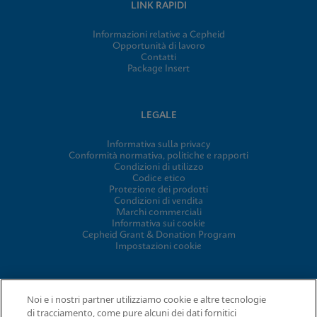
LINK RAPIDI
Informazioni relative a Cepheid
Opportunità di lavoro
Contatti
Package Insert
LEGALE
Informativa sulla privacy
Conformità normativa, politiche e rapporti
Condizioni di utilizzo
Codice etico
Protezione dei prodotti
Condizioni di vendita
Marchi commerciali
Informativa sui cookie
Cepheid Grant & Donation Program
Impostazioni cookie
ACCORDI
Noi e i nostri partner utilizziamo cookie e altre tecnologie
di tracciamento, come pure alcuni dei dati fornitici