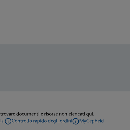
us IFU CE-IVD (Italian) (GeneXpert or Infinity System)
lus SDS Global (Multi)
lus SDS CE-IVD (English)
lus SDS CE-IVD (Italian)
r trovare documenti e risorse non elencati qui.
isi
Controllo rapido degli ordini
MyCepheid