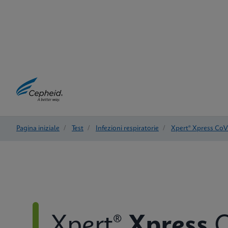
Pagina iniziale
/
Test
/
Infezioni respiratorie
/
Xpert® Xpress CoV
Xpert®
Xpress
C