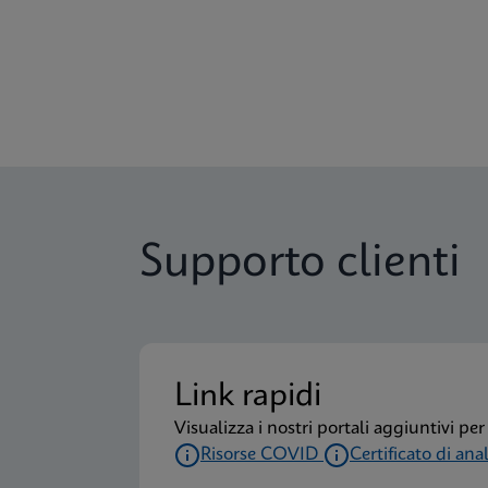
Foglietto illustrativo
Xpert Xpress CoV-2 pl
MSDS/SDS
Xpert Xpress CoV-2 p
MSDS/SDS
Xpert Xpress CoV-2 p
Supporto clienti
MSDS/SDS
Xpert Xpress CoV-2 p
Link rapidi
Visualizza i nostri portali aggiuntivi pe
Risorse COVID
Certificato di anal