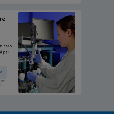
re
un caso
ni per
za
ioni,
o.