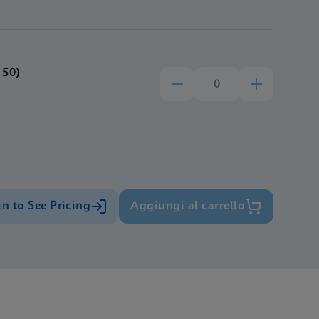
 50)
in to See Pricing
Aggiungi al carrello