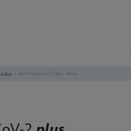
-2 plus
/
Xpert® Xpress CoV-2 plus - Detail
oV-2
plus