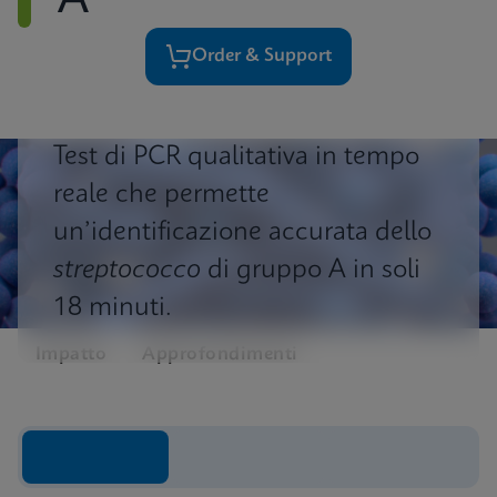
A
Order & Support
Test di PCR qualitativa in tempo
reale che permette
un’identificazione accurata dello
streptococco
di gruppo A in soli
18 minuti.
Impatto
Approfondimenti