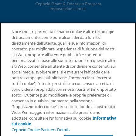
Cepheid Grant & Donation Program
Impostazioni cookie
ACCORDI
Noi e i nostri partner utilizziamo cookie e altre tecnologie
di tracciamento, come pure alcuni dei dati fornitici
Accordo sul trattamento dei dati
direttamente dall'utente, quali le sue informazioni di
Comunità partner
contatto, per migliorare l'esperienza di fruizione dei nostri
Termini e condizioni della sicurezza delle informazioni
siti Web, proporre all'utente pubblicità e contenuti
personalizzati in base alle sue interazioni con questi e altri
siti Web, consentire all'utente di condividere contenuti sui
© 2026 Cepheid. Cepheid®, il logo Cepheid, GeneXpert®, Xpert®
social media, svolgere analisi e misurare l'efficacia delle
e I-CORE® sono marchi di Cepheid, registrati negli USA e in altri
nostre campagne pubblicitarie. Facendo clic su "Accetta
Richiesta di informazioni
Paesi.
tutti i cookie", l'utente presta il suo consenso e accetta di
condividere i propri dati con i nostri partner (link riportato
sotto). L'utente può modificare le proprie preferenze di
consenso in qualsiasi momento nella sezione
"Impostazioni dei cookie" presente in fondo al nostro sito
Web. Per maggiori informazioni sulle prassi da noi
adottate, consultare l'Informativa sui cookie
Informativa
sui cookie
Cepheid Cookie Partners Details