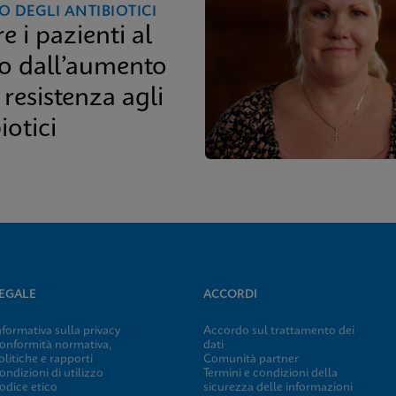
O DEGLI ANTIBIOTICI
e i pazienti al
ro dall’aumento
 resistenza agli
iotici
EGALE
ACCORDI
nformativa sulla privacy
Accordo sul trattamento dei
onformità normativa,
dati
olitiche e rapporti
Comunità partner
ondizioni di utilizzo
Termini e condizioni della
odice etico
sicurezza delle informazioni