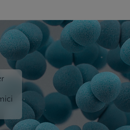
er
mici