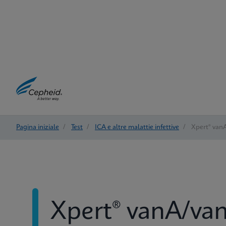
Pagina iniziale
/
Test
/
ICA e altre malattie infettive
/
Xpert® van
Xpert® vanA/va