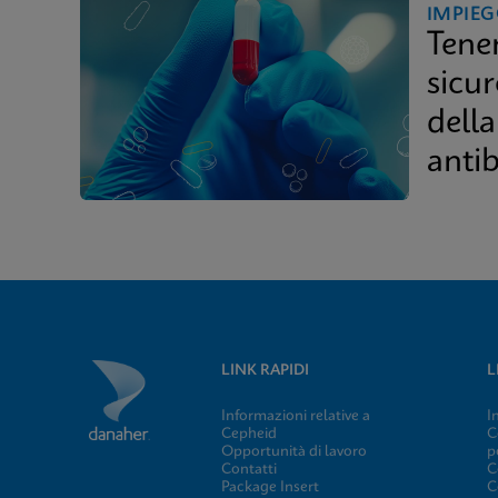
IMPIEG
Tener
sicu
della
antib
LINK RAPIDI
L
Informazioni relative a
I
Cepheid
C
Opportunità di lavoro
p
Contatti
C
Package Insert
C