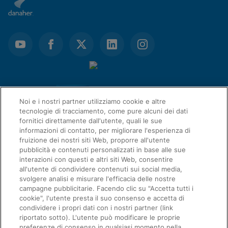
Noi e i nostri partner utilizziamo cookie e altre
tecnologie di tracciamento, come pure alcuni dei dati
fornitici direttamente dall'utente, quali le sue
informazioni di contatto, per migliorare l'esperienza di
fruizione dei nostri siti Web, proporre all'utente
pubblicità e contenuti personalizzati in base alle sue
interazioni con questi e altri siti Web, consentire
LINK RAPIDI
all'utente di condividere contenuti sui social media,
svolgere analisi e misurare l'efficacia delle nostre
campagne pubblicitarie. Facendo clic su "Accetta tutti i
Richiesta di informazioni
cookie", l'utente presta il suo consenso e accetta di
ACCORDI
condividere i propri dati con i nostri partner (link
Informazioni relative a Cepheid
riportato sotto). L'utente può modificare le proprie
preferenze di consenso in qualsiasi momento nella