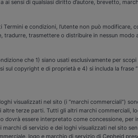
 ai sensi di qualsiasi diritto d’autore, brevetto, marc
Termini e condizioni, l’utente non può modificare, cop
, tradurre, trasmettere o distribuire in nessun modo a
ondizione che 1) siano usati esclusivamente per scopi 
i sul copyright e di proprietà e 4) si includa la frase 
 loghi visualizzati nel sito (i “marchi commerciali”) so
di altre terze parti. Tutti gli altri marchi commerciali, 
sito dovrà essere interpretato come concessione, per im
i marchi di servizio e dei loghi visualizzati nel sito s
merciale, logo e marchio di servizio di Cepheid presen