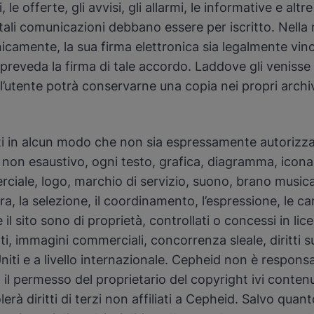
i, le offerte, gli avvisi, gli allarmi, le informative e a
tali comunicazioni debbano essere per iscritto. Nella
icamente, la sua firma elettronica sia legalmente vin
preveda la firma di tale accordo. Laddove gli venisse
’utente potrà conservarne una copia nei propri archi
i in alcun modo che non sia espressamente autorizzato
a non esaustivo, ogni testo, grafica, diagramma, icona
rciale, logo, marchio di servizio, suono, brano music
ura, la selezione, il coordinamento, l’espressione, le ca
 e il sito sono di proprietà, controllati o concessi in 
i, immagini commerciali, concorrenza sleale, diritti su
 Uniti e a livello internazionale. Cepheid non è responsa
nza il permesso del proprietario del copyright ivi cont
olerà diritti di terzi non affiliati a Cepheid. Salvo qua