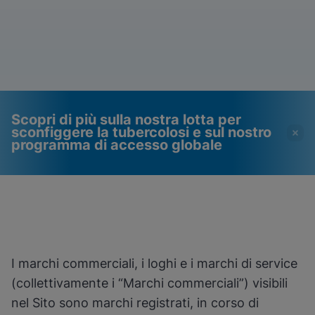
Scopri di più sulla nostra lotta per
sconfiggere la tubercolosi e sul nostro
programma di accesso globale
I video richiedono
Cookie funzionali abilitati
l'attivazione dei cookie
Visualizza e aggiorna le tue impostazioni dei
cookie
funzionali
Visualizza l'informativa sulla privacy
Si prega di notare:
L'attivazione dei
I marchi commerciali, i loghi e i marchi di service
cookie funzionali aggiornerà queste
Fatto
impostazioni per tutti i cookie
(collettivamente i “Marchi commerciali”) visibili
Visualizza e aggiorna le tue impostazioni dei
nel Sito sono marchi registrati, in corso di
cookie
Visualizza l'informativa sulla privacy