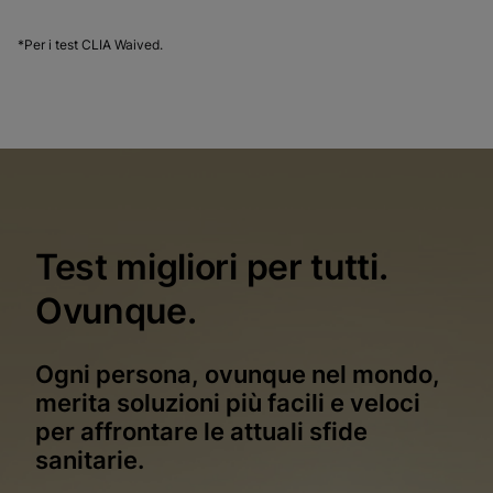
*Per i test CLIA Waived.
Test migliori per tutti.
Ovunque.
Ogni persona, ovunque nel mondo,
merita soluzioni più facili e veloci
per affrontare le attuali sfide
sanitarie.