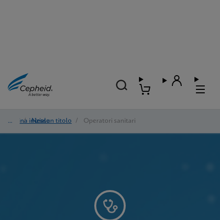
Pagina iniziale
/
Nessun titolo
/
Operatori sanitari