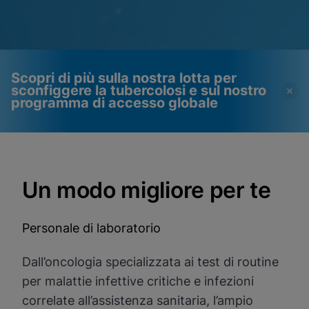
Scopri di più sulla nostra lotta per
sconfiggere la tubercolosi e sul nostro
programma di accesso globale
I video richiedono
Cookie funzionali abilitati
l'attivazione dei cookie
Visualizza e aggiorna le tue impostazioni dei
Un modo migliore per te
cookie
funzionali
Visualizza l'informativa sulla privacy
Si prega di notare:
L'attivazione dei
cookie funzionali aggiornerà queste
Personale di laboratorio
Fatto
impostazioni per tutti i cookie
Visualizza e aggiorna le tue impostazioni dei
cookie
Dall’oncologia specializzata ai test di routine
Visualizza l'informativa sulla privacy
per malattie infettive critiche e infezioni
correlate all’assistenza sanitaria, l’ampio
Abilita i cookie funzionali